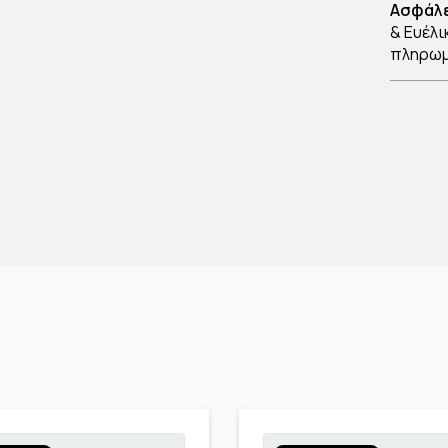
Ασφάλε
& Ευέλι
πληρω