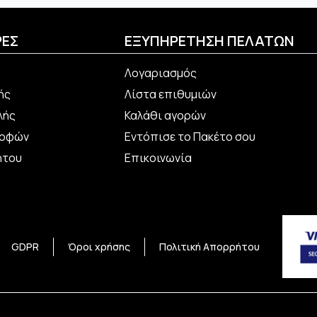
ς
επιλογές
ν
μπορούν
να
ΡΕΣ
ΕΞΥΠΗΡΕΤΗΣΗ ΠΕΛΑΤΩΝ
ύν
επιλεγούν
στη
Λογαριασμός
σελίδα
ής
Λίστα επιθυμιών
του
τος
προϊόντος
λής
Καλάθι αγορών
ροφών
Εντόπισε το Πακέτο σου
ήτου
Επικοινωνία
GDPR
Όροι χρήσης
Πολιτική Απορρήτου