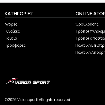
επιλογές
επιλογέ
μπορούν
μπορού
να
να
ΚΑΤΗΓΟΡΙΕΣ
ONLINE ΑΓΟ
επιλεγούν
επιλεγο
στη
στη
Άνδρες
Όροι Χρήσης
σελίδα
σελίδα
Γυναίκες
Τρόποι πληρωμ
του
του
προϊόντος
προϊόν
Παιδιά
Τρόποι αποστο
Προσφορές
Πολιτική Επιστ
Πολιτική Απορρ
©2026 Visionsport| All rights reserved