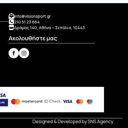
επιλογές
μπορούν
να
info@visionsport.gr
επιλεγούν
210 51 23 664
στη
Δράμας 140, Αθήνα – Σεπόλια, 10443
σελίδα
Ακολουθήστε μας
του
προϊόντος
Designed & Developed by
SNS Agency