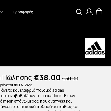
Προσφορές
Search
for:
€
38.00
ή Πώλησης:
€
50.00
Original
Η
βάνεται Φ.Π.Α. 24%
price
τρέχουσα
 άνετα και ελαφριά παιδικά adidas
ια αναβαθμίζουν το casual look. Έχουν
was:
τιμή
κό mesh επάνω μέρος που αναπνέει και
 άνεση στα παιδικά ποδαράκια, καθώς και
€50.00.
είναι: