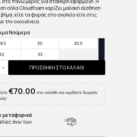
ι στο πάνω μέρος για σταθερή εφαρμογή. Η
€38.00.
ση σόλα Cloudfoam χαρίζει μαλακή αίσθηση
 βήμα, είτε τα φοράς στο σχολείο είτε στις
με την οικογένεια.
ιμα Νούμερα
8.5
30
30.5
32
33
ΠΡΟΣΘΉΚΗ ΣΤΟ ΚΑΛΆΘΙ
ά
σια
€
70.00
g
έστε
στο καλάθι και κερδίστε δωρεάν
ητα
λή!
 μεταφορικά
ελίες άνω των