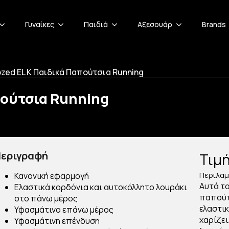
Γυναίκες
Παιδιά
Αξεσουάρ
Brands
zed EL K Παιδικά Παπούτσια Running
πούτσια Running
εριγραφή
Τιμ
Περιλαμ
Κανονική εφαρμογή
Αυτά τα
Ελαστικά κορδόνια και αυτοκόλλητο λουράκι
παπούτσ
στο πάνω μέρος
ελαστι
Υφασμάτινο επάνω μέρος
χαρίζει
Υφασμάτινη επένδυση