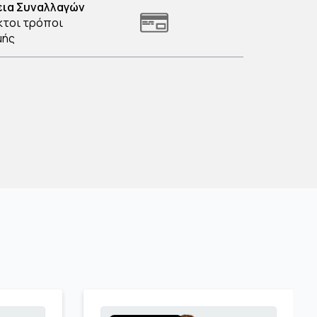
ια Συναλλαγών
κτοι τρόποι
μής