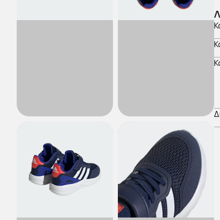
Λ
Κ
Κ
Κ
Δ