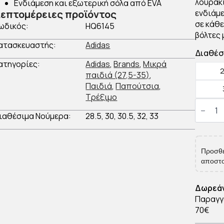
λουράκ
Ενδιάμεση και εξωτερική σόλα από EVA
επτομέρειες προϊόντος
ενδιάμε
σε κάθε
ωδικός:
HQ6145
βόλτες 
ατασκευαστής:
Adidas
Διαθέσ
ατηγορίες:
Adidas
,
Brands
,
Μικρά
2
παιδιά (27,5-35)
,
Παιδιά
,
Παπούτσια
,
Τρέξιμο
Adidas
Nebzed
ιαθέσιμα Νούμερα:
28.5, 30, 30.5, 32, 33
EL
K
Παιδικ
Παπούτ
Runnin
Προσθ
ποσότ
αποστο
Δωρεάν
Παραγγ
70€