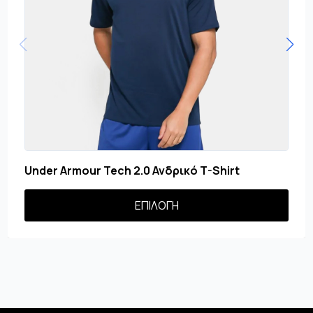
Under Armour Tech 2.0 Ανδρικό T-Shirt
Αυτό
ΕΠΙΛΟΓΉ
το
προϊόν
έχει
πολλαπλές
παραλλαγές.
Οι
επιλογές