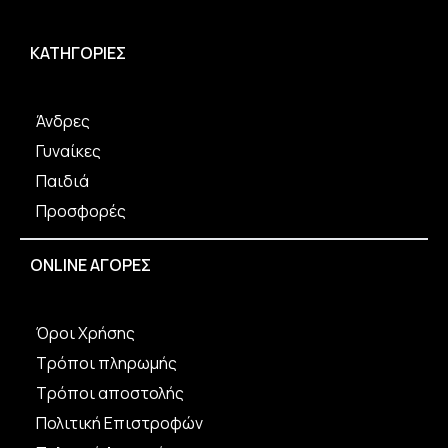
μπορούν
να
ΚΑΤΗΓΟΡΙΕΣ
επιλεγούν
στη
σελίδα
του
Άνδρες
προϊόντος
Γυναίκες
Παιδιά
Προσφορές
ONLINE ΑΓΟΡΕΣ
Όροι Χρήσης
Τρόποι πληρωμής
Τρόποι αποστολής
Πολιτική Επιστροφών