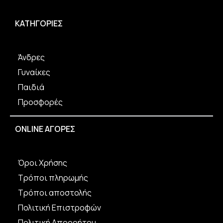
μπορούν
να
ΚΑΤΗΓΟΡΙΕΣ
επιλεγούν
στη
σελίδα
του
Άνδρες
προϊόντος
Γυναίκες
Παιδιά
Προσφορές
ONLINE ΑΓΟΡΕΣ
Όροι Χρήσης
Τρόποι πληρωμής
Τρόποι αποστολής
Πολιτική Επιστροφών
Πολιτική Απορρήτου