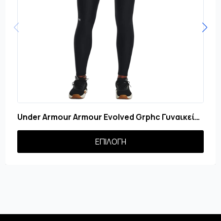
Under Armour Armour Evolved Grphc Γυναικείο
Κολάν
Αυτό
ΕΠΙΛΟΓΉ
το
προϊόν
έχει
πολλαπλές
παραλλαγές.
Οι
επιλογές