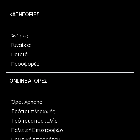
μπορούν
να
ΚΑΤΗΓΟΡΙΕΣ
επιλεγούν
στη
σελίδα
του
Άνδρες
προϊόντος
Γυναίκες
Παιδιά
Προσφορές
ONLINE ΑΓΟΡΕΣ
Όροι Χρήσης
Τρόποι πληρωμής
Τρόποι αποστολής
Πολιτική Επιστροφών
Πολιτική Απορρήτου