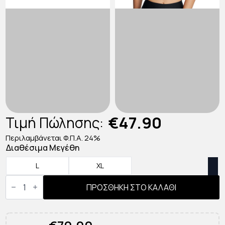
€
47.90
Τιμή Πώλησης:
Περιλαμβάνεται Φ.Π.Α. 24%
Διαθέσιμα Μεγέθη
L
XL
Under
Armour
ΠΡΟΣΘΉΚΗ ΣΤΟ ΚΑΛΆΘΙ
Ua
Infinity
Mid
Γυναικείο